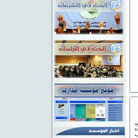
ي
هذه
ب