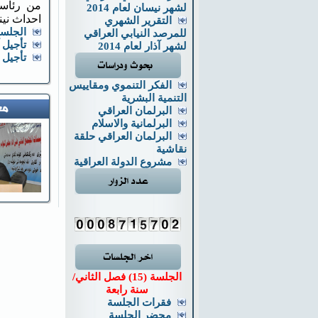
من رئاسة
لشهر نيسان لعام 2014
احداث ني
التقرير الشهري
الجلسة
للمرصد النيابي العراقي
تأجيل 
لشهر آذار لعام 2014
تأجيل 
الفكر التنموي ومقاييس
التنمية البشرية
البرلمان العراقي
البرلمانية والاسلام
البرلمان العراقي حلقة
نقاشية
مشروع الدولة العراقية
الجلسة (15) فصل الثاني/
سنة رابعة
فقرات الجلسة
محضر الجلسة