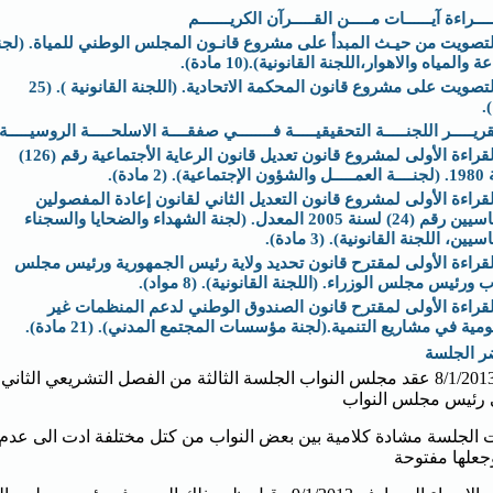
ـــراءة آيــــــات مـــــن القـــــرآن الكريـــــــم
لتصويت من حيـث المبدأ على مشروع قانـون المجلس الوطني للمياة. (لجن
ة والمياه والاهوار،اللجنة القانونية).(10 مادة).
التصويت على مشروع قانون المحكمة الاتحادية. (اللجنة القانونية ). (25
.
ريـــــر اللجنـــــة التحقيقيـــــة فــــــــي صفقــــة الاسلحـــــة الروسيـــــة.
القراءة الأولى لمشروع قانون تعديل قانون الرعاية الأجتماعية رقم (126)
ية). (2 مادة).
لقراءة الأولى لمشروع قانون التعديل الثاني لقانون إعادة المفصولين
السياسيين رقم (24) لسنة 2005 المعدل. (لجنة الشهداء والضحايا والسجناء
يين، اللجنة القانونية). (3 مادة).
لقراءة الأولى لمقترح قانون تحديد ولاية رئيس الجمهورية ورئيس مجلس
 ورئيس مجلس الوزراء. (اللجنة القانونية). (8 مواد).
لقراءة الأولى لمقترح قانون الصندوق الوطني لدعم المنظمات غير
مية في مشاريع التنمية.(لجنة مؤسسات المجتمع المدني). (21 مادة).
 الجلسة
بتاريخ 8/1/2013 عقد مجلس النواب الجلسة الثالثة من الفصل التشريعي الث
 رئيس مجلس النواب
الجلسة مشادة كلامية بين بعض النواب من كتل مختلفة ادت الى عدم ا
وجعلها مفتوحة