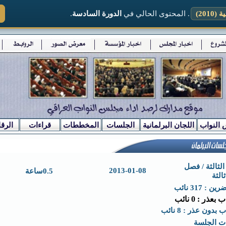
2010)
. المحتوى الحالي في
الدورة السادسة
.
 النواب
اللجان البرلمانية
الجلسات
المخططات
قراءات
الرقا
لثالثة / فصل
2013-01-08
0.5ساعة
الثة
ن : 317 نائب
 بعذر : 0 نائب
 بدون عذر : 8 نائب
ت الجلسة