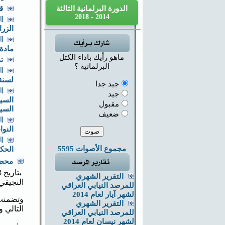
الدورة البرلمانية الثالثة
قـ
2014 - 2018
ا
الزراع
مادة)
ماهو رأيك باداء الكتل
تق
البرلمانية ؟
لسنة 1980. (لجنــــة العمـــــل والشؤون الإجتماع
جيد جدا
ا
جيد
مقبول
السياس
ضعيف
ا
النواب
ا
مجموع الأصوات 5595
الحكو
محضر
التقرير الشهري
النجيفي
للمرصد النيابي العراقي
لشهر آيار لعام 2014
وتضمنت 
التقرير الشهري
التالي 
للمرصد النيابي العراقي
لشهر نيسان لعام 2014