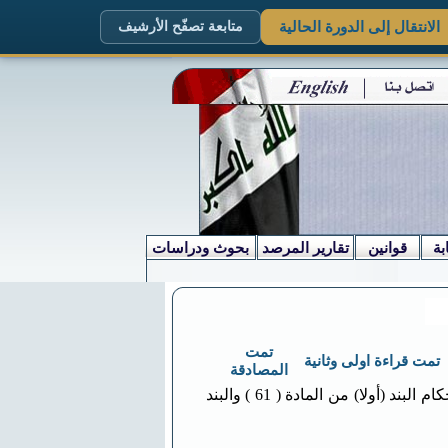
الانتقال إلى الدورة الحالية
متابعة تصفّح الأرشيف
بة
قوانين
تقارير المرصد
بحوث ودراسات
تمت
تمت قراءة اولى وثانية
المصادقة
بناءً على ما اقره مجلس النواب وصادق عليه رئيس الجمهورية واستناداً إلى أحكام البند (أولا) من المادة ( 61 ) والبند