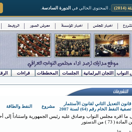
2014)
. المحتوى الحالي في
الدورة السادسة
.
 النواب
اللجان البرلمانية
الجلسات
المخططات
قراءات
الرقا
نون التعديل الثاني لقانون الأستثمار
مشروع
النفط والطاقة
 النفط الخام رقم (64) لسنة 2007
ادة ( 73 ) من الدستور