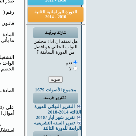
2018 - 2021
صدر القا
الدورة البرلمانية الثانية
رقم ( )
2010 - 2014
قانـون ال
ما يأتي 
هل تعتقد ان اداء مجلس
النواب الحالي هو افضل
من الدورة السابقة ؟
التشغيل
نعم
الخصم عن (4) اربعة دولارات ولايزيد
لا
مجموع الأصوات 1679
المادة ـ 2 ـ يلغى نص البندين ( ثانياً ورابعاً ) مـن المـادة (12) مـن القانـون ويحـل محلهما ما
ثانياً
التقرير النهائي للدورة
الثالثة 2014-2018
أموال الدولة رقـ
تقرير شهر ايار /2018
تقرير السنة التشريعية
رابعاً:
الرابعة للدورة الثالثة
استغلال