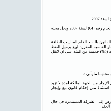
المادة ـ 1 ـ يلغى نص المادة (5) من قانون الاستثمار الخاص في تصفية النفط الخام رقم (64) لسنة 2007 ويحل محله
ذا القانون بالنفط الخام المناسب للطاقة
 العالمية المقررة لبيع برميل النفط
الواحد بشرط التسليم في ميناء الشحن على ظهر السفينة (FOB) مطروحا منه (5%) خمسة من المئة على ان لايقل
 من الجهة المالكة لمدة لا تزيد
 استثناءً مـن إحكام قانون بيع وإيجار
أرض إلـى الشركة المستثمرة في حال
العقد.