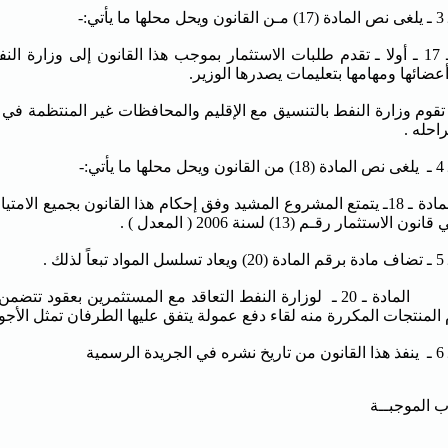
أتي:-
المادة ـ 17 ـ أولا ـ تقدم طلبات الاستثمار بموجب هذا القانون إلى وزا
أعضائها ومهامها بتعليمات يصدرها الوزير.
ـ تقوم وزارة النفط بالتنسيق مع الإقليم والمحافظات غير المنتظمة ف
احله .
أتي:-
المادة ـ 18ـ يتمتع المشروع المشيد وفق إحكام هذا القانون بجميع ا
ن الاستثمار رقـم (13) لسنة 2006 ( المعدل ) .
لذلك .
المادة ـ 20 ـ لوزارة النفط التعاقد مع المستثمرين بعقود تت
 المنتجات المكررة منه لقاء دفع عمولة يتفق عليها الطرفان تمثل الأج
رسمية
ب الموجبــة