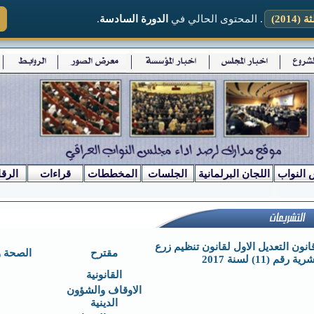
2014)
. المحتوى الحالي في
الدورة السادسة
.
 النواب
اللجان البرلمانية
الجلسات
المخططات
قراءات
الرقا
انون التعديل الاول لقانون تنظيم زرع
مقترح
الصحة وا
قم (11) لسنة 2017
القانونية
الاوقاف والشؤون
الدينية