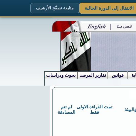
الانتقال إلى الدورة الحالية
متابعة تصفّح الأرشيف
بة
قوانين
تقارير المرصد
بحوث ودراسات
تمت القراءة الاولى
لم تتم
لبيئة
فقط
المصادقة