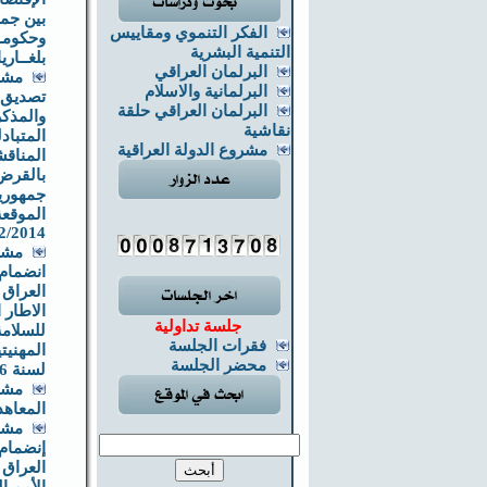
بين جمه
الفكر التنموي ومقاييس
وحكومــ
التنمية البشرية
بلغــاريا
البرلمان العراقي
مشر
البرلمانية والاسلام
تصديق 
البرلمان العراقي حلقة
والمذكر
نقاشية
المتباد
مشروع الدولة العراقية
المناقش
بالقرض 
جمهورية
الموقعة
2/2014
مشر
انضمام
العراق 
الاطار 
جلسة تداولية
للسلام
فقرات الجلسة
محضر الجلسة
لسنة 2006
مشر
المعاه
مشر
إنضمام
العراق 