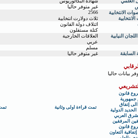
 العلمي
شهادة البكالوريوس
ص
غير متوفر حاليا
2566
وات الانتخابية
الانتخابية
ثلاث دولارت انتخابية
ائتلاف دولة القانون
كتلة مستقلون
لجان النيابية
العلاقات الخارجية
عربي
مسلم
 السابقة
غير متوفر حاليا
لرقابي
وفر بيانات حاليا
لتشريعي
وع قانون
 جمهورية
الى إتفاق
تمت قراءة اولى وثانية
تمت
لحديد الدولية
شرق العربي
قين المرفقين
وع قانون
تفاقية التعاون
دي والعلمي