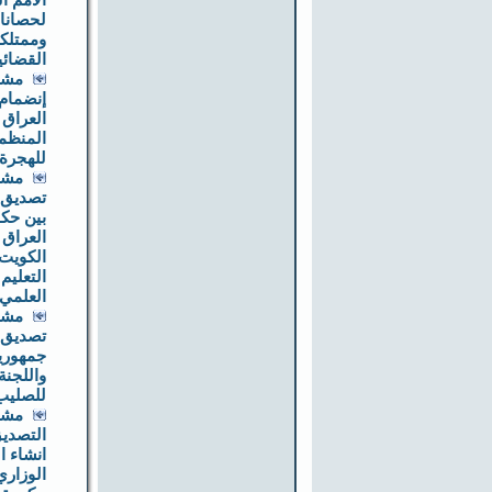
الأمم ا
لحصانا
وممتلكا
القضائي
مشر
إنضمام
العراق 
المنظمة
للهجرة
مشر
تصديق ا
بين حك
العراق 
الكويت
التعليم
العلمي
مشر
تصديق ا
جمهورية
واللجنة
للصليب
مشر
التصديق
انشاء 
الوزاري