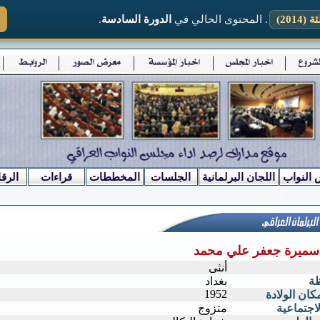
2014)
. المحتوى الحالي في
الدورة السادسة
.
 النواب
اللجان البرلمانية
الجلسات
المخططات
قراءات
الرقا
ة سميرة جعفر علي محمد
أنثى
ظة
بغداد
1952
كان الولادة
لاجتماعية
متزوج