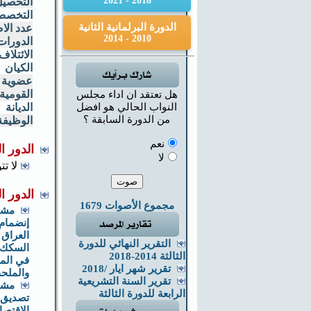
2018 - 2021
التحصيل
التخص
الدورة البرلمانية الثانية
عدد الاص
2010 - 2014
الدورات 
الائتلاف
الكيان
عضوية ال
القومية
هل تعتقد ان اداء مجلس
النواب الحالي هو افضل
الديانة
من الدورة السابقة ؟
الوظيفة
نعم
الدور ا
لا
لا تت
الدور ا
مجموع الأصوات 1679
مشر
إنضمام
العراق 
التقرير النهائي للدورة
السكك ا
الثالثة 2014-2018
في الم
تقرير شهر ايار /2018
والملح
تقرير السنة التشريعية
مشر
الرابعة للدورة الثالثة
تصديق إ
الإقتصا