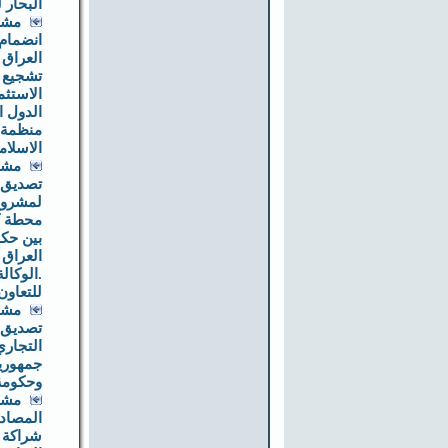
البحار لعا
مشر
انضمام
العراق 
تشجيع 
الاستثم
الدول ا
منظمة 
الاسلا
مشر
تصديق 
لمشروع
محطة كه
بين حك
العراق 
.الوكالة
للتعاون
مشر
تصديق إ
التجاري
جمهورية
وحكومة
مشر
المصاد
شراكة 