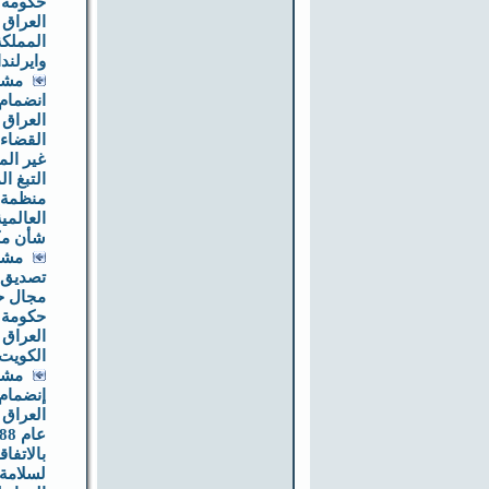
حكومة 
العراق
المملكة
وايرلند
مشر
انضمام
العراق 
القضاء 
غير ال
التبغ ا
منظمة 
العالمي
شأن مكا
مشر
تصديق ا
مجال حم
حكومة 
العراق 
الكويت
مشر
إنضمام
العراق 
بالاتفاق
لسلامة 