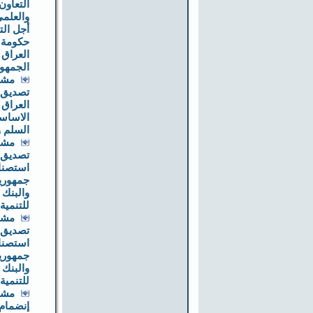
التعاون
والعلمي
أجل الت
حكومة 
العراق
الجمهور
مشر
تصديق 
العراق 
الاسا
السلم و
مشر
تصديق 
استصنا
جمهورية
والبنك 
للتنمية
مشر
تصديق ا
استصنا
جمهورية
والبنك 
للتنمية
مشر
إنضمام