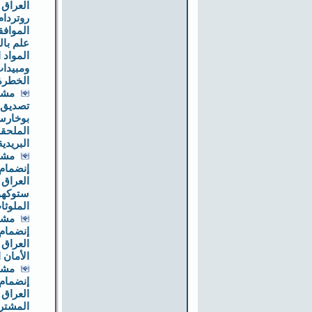
العراق 
روتردام
المواف
علم با
المواد ا
ومبيدات
الخطرة
مشر
تصديق 
الملحقة
البريدية
مشر
إنضمام
العراق 
ستوكهو
الملوثا
مشر
إنضمام
العراق 
الأمان 
مشر
إنضمام
العراق 
المشتر