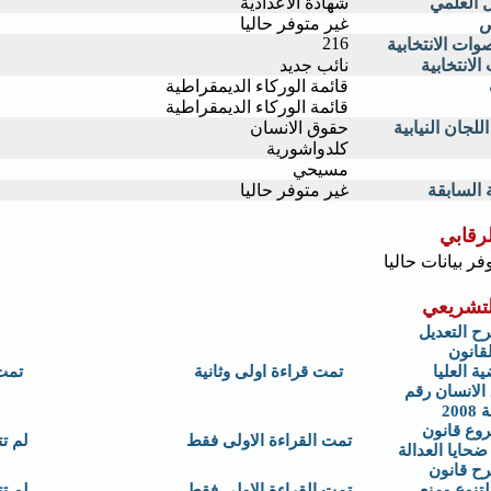
 العلمي
شهادة الاعدادية
ص
غير متوفر حاليا
216
وات الانتخابية
الانتخابية
نائب جديد
قائمة الوركاء الديمقراطية
قائمة الوركاء الديمقراطية
لجان النيابية
حقوق الانسان
كلدواشورية
مسيحي
 السابقة
غير متوفر حاليا
لرقابي
وفر بيانات حاليا
لتشريعي
ح التعديل
لقانون
ة العليا
تمت قراءة اولى وثانية
تمت
الانسان رقم
وع قانون
تمت القراءة الاولى فقط
لم ت
حايا العدالة
رح قانون
لتنوع ومنع
تمت القراءة الاولى فقط
لم ت