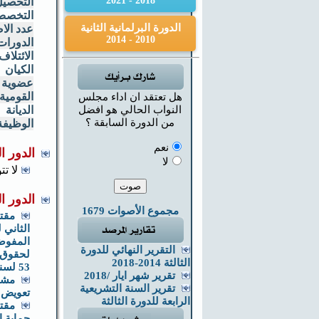
2018 - 2021
التحصيل
التخص
الدورة البرلمانية الثانية
عدد الاص
2010 - 2014
الدورات 
الائتلاف
الكيان
عضوية ال
القومية
هل تعتقد ان اداء مجلس
النواب الحالي هو افضل
الديانة
من الدورة السابقة ؟
الوظيفة
نعم
الدور ا
لا
لا تت
الدور ا
مجموع الأصوات 1679
مقتر
الثاني 
المفوضي
التقرير النهائي للدورة
لحقوق 
الثالثة 2014-2018
53 لسنة 2008
تقرير شهر ايار /2018
مشر
تقرير السنة التشريعية
تعويض ض
الرابعة للدورة الثالثة
مقت
حماية ا