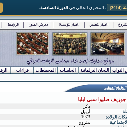
2014)
. المحتوى الحالي في
الدورة السادسة
.
 النواب
اللجان البرلمانية
الجلسات
المخططات
قراءات
الرقا
جوزيف صليوا سبي ايليا
ذكر
ظة
أربيل
1973
كان الولادة
لاجتماعية
متزوج