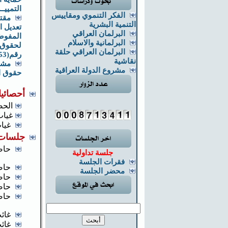
التمييــ
الفكر التنموي ومقاييس
مقت
التنمية البشرية
تعديل ا
البرلمان العراقي
المفوضي
البرلمانية والاسلام
لحقوق 
البرلمان العراقي حلقة
رقم(53) لسنة 2008
نقاشية
مشر
مشروع الدولة العراقية
حقوق ا
أحصائيا
الحض
غياب
غياب
جلسات 
حاض
جلسة تداولية
فقرات الجلسة
حاض
محضر الجلسة
حاض
حاض
حاض
غائب
غائب