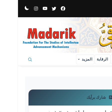
فيسبوك
منصة X
يوتيوب
إنستغرام
الرقابة
المزيد
شارك برأيك