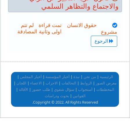
والاجتماع والتظاهر السلمي
حقوق الانسان
تمت قراءة
لم تتم
اولى وثانية
المصادقة
مشروع
الرجوع
|
|
|
|
|
الرئيسية
من نحن
نبذة
أخبار المؤسسة
أخبار المجلس
|
|
|
|
|
|
معرض الصور
الروابط
التحالفات
الاحزاب
الاعضاء
اللجان
|
|
|
|
|
المخططات
أستجواب
سؤال شفوي
طلب حضور
الأقالة
|
القوانين
بحوث ودراسات
Copyright © 2022. All Rights Reserved.