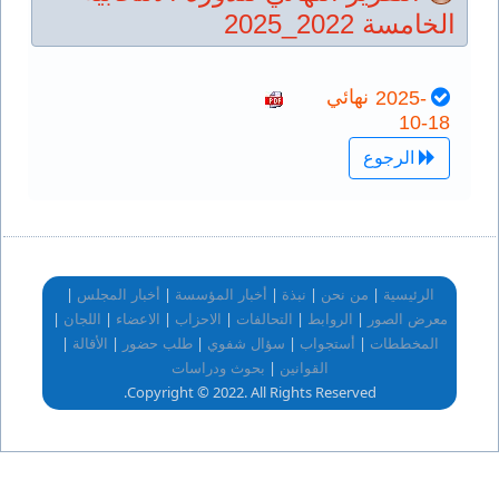
الخامسة 2022_2025
نهائي
2025-
10-18
الرجوع
|
|
|
|
|
الرئيسية
من نحن
نبذة
أخبار المؤسسة
أخبار المجلس
|
|
|
|
|
|
معرض الصور
الروابط
التحالفات
الاحزاب
الاعضاء
اللجان
|
|
|
|
|
المخططات
أستجواب
سؤال شفوي
طلب حضور
الأقالة
|
القوانين
بحوث ودراسات
Copyright © 2022. All Rights Reserved.