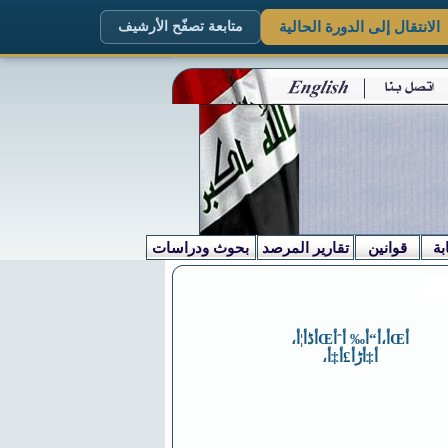
الانتقال إلى الدورة الحالية
متابعة تصفّح الأرشيف
بة
قوانين
تقارير المرصد
بحوث ودراسات
أŒأ،أ“أ‰ أˆأŒأڈأ¦أ،
أ‡أڑأ£أ‡أ،