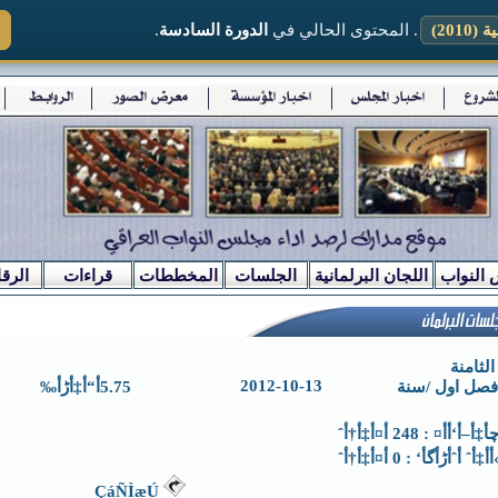
2010)
. المحتوى الحالي في
الدورة السادسة
.
 النواب
اللجان البرلمانية
الجلسات
المخططات
قراءات
الرقا
لثامنة
2012-10-13
فصل اول /سنة
5.75أ“أ‡أڑأ‰
–أ‘أ­أ¤ : 248 أ¤أ‡أ†أˆ
أ‡أˆ أˆأڑأگأ‘ : 0 أ¤أ‡أ†أˆ
ÇáÑÌæÚ