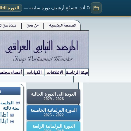
📁 أنت تتصفّح أرشيف دورة سابقة —
الدورة الثالثة (
هيئة الرئاسة
الائتلافات
الكيانات
أعضاء مجلس
العودة الى الدورة الحالية
2026 - 2029
سنة ثالثة
الدورة البرلمانية الخامسة
2022 - 2025
أ‡أ،أچأ‡أ
أ‡أ،أ›أ­
الدورة البرلمانية الرابعة