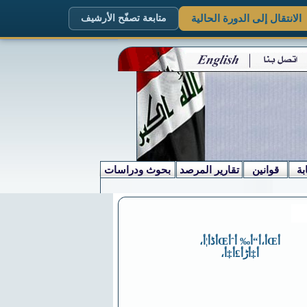
الانتقال إلى الدورة الحالية
متابعة تصفّح الأرشيف
بة
قوانين
تقارير المرصد
بحوث ودراسات
أŒأ،أ“أ‰ أˆأŒأڈأ¦أ،
أ‡أڑأ£أ‡أ،