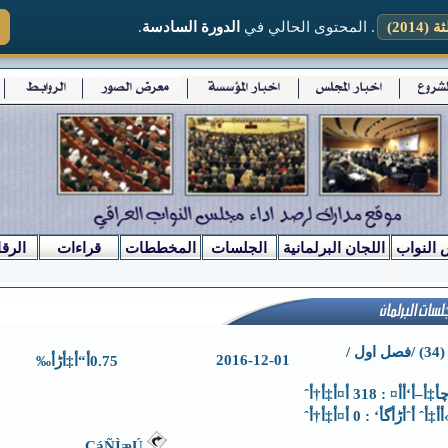
2014)
. المحتوى الحالي في
الدورة السادسة
.
 النواب
اللجان البرلمانية
الجلسات
المخططات
قراءات
الرقا
الجلسة (34) /فصل اول /
2016-12-01
0.75أ“أ‡أڑأ‰
–أ‘أ­أ¤ : 318 أ¤أ‡أ†أˆ
أ‡أˆ أˆأڑأگأ‘ : 0 أ¤أ‡أ†أˆ
ÇáÑÌæÚ