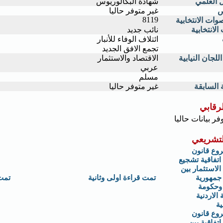
 العلمي
شهادة البكالوريوس
ص
غير متوفر حاليا
8119
وات الانتخابية
الانتخابية
نائب جديد
ائتلاف الوفاء للأنبار
تجمع الافق الجديد
لجان النيابية
الاقتصاد والاستثمار
عربي
مسلم
 السابقة
غير متوفر حاليا
لرقابي
وفر بيانات حاليا
لتشريعي
وع قانون
تفاقية تشجيع
الاستثمار بين
جمهورية
تمت قراءة اولى وثانية
تمت
 وحكومة
 الاردنية
ية
وع قانون
تفاقية بين