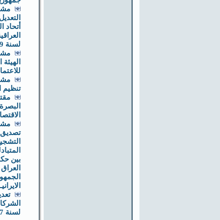
جمهوريــ
مشر
التعديل
أتحاد ا
لسنة 1989
مشر
الهيئة ا
للاعتما
مشر
تنظيم ا
مقت
البصرة
الاقتصا
مشر
تصديق ا
التشجيع
المتباد
بين حك
العراق
الجمهور
الايرانيـ
تعدي
لسنة 1997