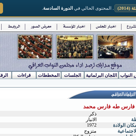
2014)
. المحتوى الحالي في
الدورة السادسة
.
 النواب
اللجان البرلمانية
الجلسات
المخططات
قراءات
الرقا
 فارس طه فارس محمد
ذكر
ظة
الانبار
1972
كان الولادة
لاجتماعية
متزوج