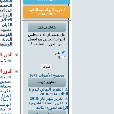
2018 - 2021
التحصيل
التخص
الدورة البرلمانية الثانية
عدد الاص
2010 - 2014
الدورات 
الائتلاف
الكيان
عضوية ال
القومية
هل تعتقد ان اداء مجلس
النواب الحالي هو افضل
الديانة
من الدورة السابقة ؟
الوظيفة
نعم
الدور ا
لا
لا تت
الدور ا
مجموع الأصوات 1679
مشر
تصديق ا
وحماية 
التقرير النهائي للدورة
حكومة 
الثالثة 2014-2018
العراق
تقرير شهر ايار /2018
المملكة
تقرير السنة التشريعية
الهاشم
الرابعة للدورة الثالثة
مشر
تصديق ا