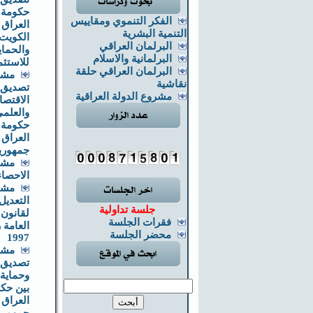
حكومة 
الفكر التنموي ومقاييس
العراق 
التنمية البشرية
الكويت
البرلمان العراقي
والحماي
البرلمانية والاسلام
للاستثم
البرلمان العراقي حلقة
مشر
نقاشية
تصديق ا
مشروع الدولة العراقية
الاقتصا
والعلمي
حكومة 
العراق
جمهورية
مشر
الاحصاء
مشر
التعدي
جلسة تداولية
لقانون
فقرات الجلسة
محضر الجلسة
1997
مشر
تصديق إ
وحماية 
بين حك
العراق 