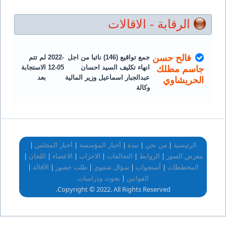
الرقابة - الاقالات
فالح حسن
جمع تواقيع (146) نائبا من اجل
2022-
لم تتم
انهاء تكليف السيد احسان
12-05
الاستجابة
جاسم مطلك
عبدالجبار اسماعيل وزير المالية
بعد
الحريشاوي
وكالة
|
|
|
|
|
الرئيسية
من نحن
نبذة
أخبار المؤسسة
أخبار المجلس
|
|
|
|
|
|
معرض الصور
الروابط
التحالفات
الاحزاب
الاعضاء
اللجان
|
|
|
|
|
المخططات
أستجواب
سؤال شفوي
طلب حضور
الأقالة
|
القوانين
بحوث ودراسات
Copyright © 2022. All Rights Reserved.