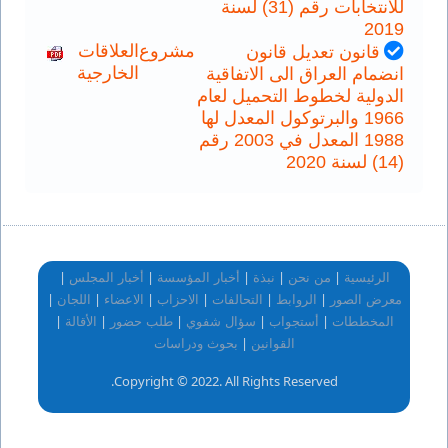
للانتخابات رقم (31) لسنة
2019
مشروع
العلاقات
قانون تعديل قانون
الخارجية
انضمام العراق الى الاتفاقية
الدولية لخطوط التحميل لعام
1966 والبرتوكول المعدل لها
1988 المعدل في 2003 رقم
(14) لسنة 2020
|
|
|
|
|
الرئيسية
من نحن
نبذة
أخبار المؤسسة
أخبار المجلس
|
|
|
|
|
|
معرض الصور
الروابط
التحالفات
الاحزاب
الاعضاء
اللجان
|
|
|
|
|
المخططات
أستجواب
سؤال شفوي
طلب حضور
الأقالة
|
القوانين
بحوث ودراسات
Copyright © 2022. All Rights Reserved.