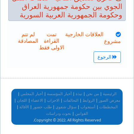
الجوي بين حكومة جمهورية العراق
وحكومة الجمهورية العربية السورية
العلاقات الخارجية
تمت
لم تتم
القراءة
المصادقة
مشروع
الاولى فقط
الرجوع
|
|
|
|
|
الرئيسية
من نحن
نبذة
أخبار المؤسسة
أخبار المجلس
|
|
|
|
|
|
معرض الصور
الروابط
التحالفات
الاحزاب
الاعضاء
اللجان
|
|
|
|
|
المخططات
أستجواب
سؤال شفوي
طلب حضور
الأقالة
|
القوانين
بحوث ودراسات
Copyright © 2022. All Rights Reserved.