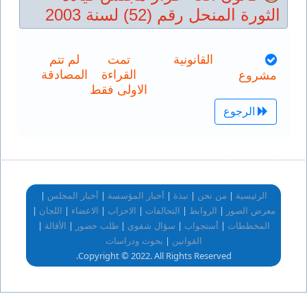
الثورة المنحل رقم (52) لسنة 2003
القانونية
تمت
لم تتم
القراءة
المصادقة
مشروع
الاولى فقط
الرجوع
|
|
|
|
|
الرئيسية
من نحن
نبذة
أخبار المؤسسة
أخبار المجلس
|
|
|
|
|
|
معرض الصور
الروابط
التحالفات
الاحزاب
الاعضاء
اللجان
|
|
|
|
|
المخططات
أستجواب
سؤال شفوي
طلب حضور
الأقالة
|
القوانين
بحوث ودراسات
Copyright © 2022. All Rights Reserved.