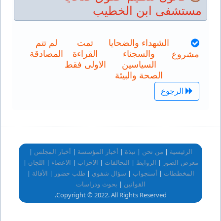
مستشفى ابن الخطيب
الشهداء والضحايا
تمت
لم تتم
والسجناء
القراءة
المصادقة
مشروع
السياسين
الاولى فقط
الصحة والبيئة
الرجوع
|
|
|
|
|
الرئيسية
من نحن
نبذة
أخبار المؤسسة
أخبار المجلس
|
|
|
|
|
|
معرض الصور
الروابط
التحالفات
الاحزاب
الاعضاء
اللجان
|
|
|
|
|
المخططات
أستجواب
سؤال شفوي
طلب حضور
الأقالة
|
القوانين
بحوث ودراسات
Copyright © 2022. All Rights Reserved.